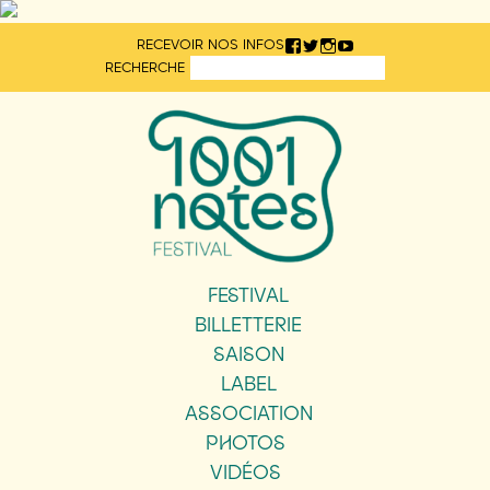
Aller
RECEVOIR NOS INFOS
directement
RECHERCHE
au
contenu
FESTIVAL
BILLETTERIE
SAISON
LABEL
ASSOCIATION
PHOTOS
VIDÉOS