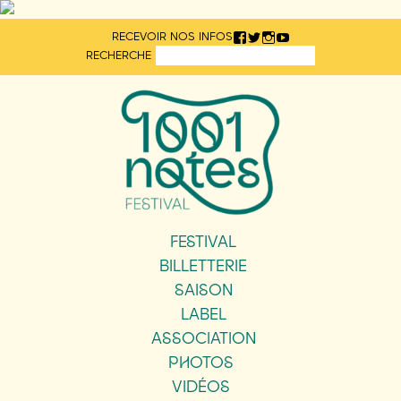
Aller
RECEVOIR NOS INFOS
directement
RECHERCHE
au
contenu
FESTIVAL
BILLETTERIE
SAISON
LABEL
ASSOCIATION
PHOTOS
VIDÉOS