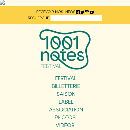
Aller
RECEVOIR NOS INFOS
directement
RECHERCHE
au
contenu
FESTIVAL
BILLETTERIE
SAISON
LABEL
ASSOCIATION
PHOTOS
VIDÉOS