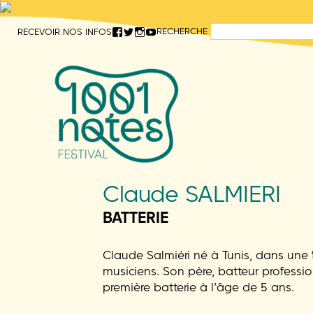
Aller
RECHERCHE
RECEVOIR NOS INFOS
directement
au
contenu
Claude SALMIERI
BATTERIE
Claude Salmiéri né à Tunis, dans une fa
musiciens. Son père, batteur professionn
première batterie à l’âge de 5 ans.