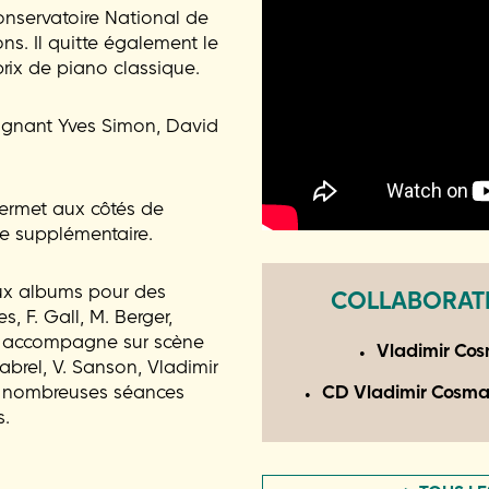
Conservatoire National de
ions. Il quitte également le
rix de piano classique.
pagnant Yves Simon, David
permet aux côtés de
ie supplémentaire.
reux albums pour des
COLLABORATI
s, F. Gall, M. Berger,
t accompagne sur scène
Vladimir Co
 Cabrel, V. Sanson, Vladimir
de nombreuses séances
CD Vladimir Cosma 
s.