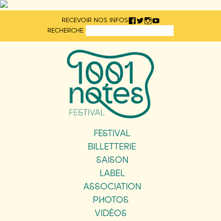
Aller
RECEVOIR NOS INFOS
directement
RECHERCHE
au
contenu
FESTIVAL
BILLETTERIE
SAISON
LABEL
ASSOCIATION
PHOTOS
VIDÉOS