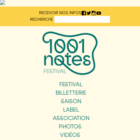
Aller
RECEVOIR NOS INFOS
directement
RECHERCHE
au
contenu
FESTIVAL
BILLETTERIE
SAISON
LABEL
ASSOCIATION
PHOTOS
VIDÉOS