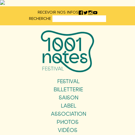
Aller
RECEVOIR NOS INFOS
directement
RECHERCHE
au
contenu
FESTIVAL
BILLETTERIE
SAISON
LABEL
ASSOCIATION
PHOTOS
VIDÉOS