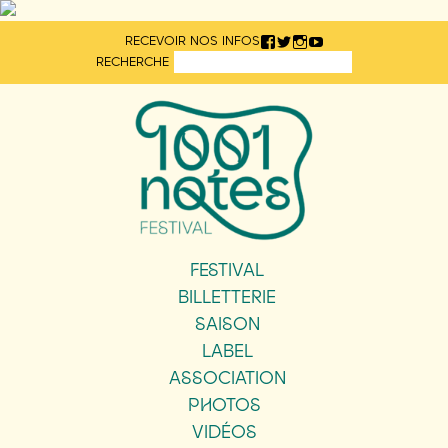
Aller
RECEVOIR NOS INFOS
directement
RECHERCHE
au
contenu
FESTIVAL
BILLETTERIE
SAISON
LABEL
ASSOCIATION
PHOTOS
VIDÉOS