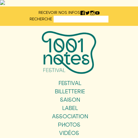
Aller
RECEVOIR NOS INFOS
directement
RECHERCHE
au
contenu
FESTIVAL
BILLETTERIE
SAISON
LABEL
ASSOCIATION
PHOTOS
VIDÉOS