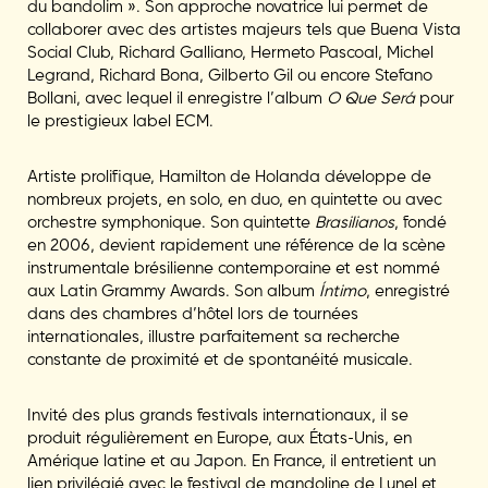
du bandolim ». Son approche novatrice lui permet de
collaborer avec des artistes majeurs tels que
Buena Vista
Social Club
,
Richard Galliano
,
Hermeto Pascoal
,
Michel
Legrand
,
Richard Bona
,
Gilberto Gil
ou encore
Stefano
Bollani
, avec lequel il enregistre l’album
O Que Será
pour
le prestigieux label ECM.
Artiste prolifique, Hamilton de Holanda développe de
nombreux projets, en solo, en duo, en quintette ou avec
orchestre symphonique. Son quintette
Brasilianos
, fondé
en 2006, devient rapidement une référence de la scène
instrumentale brésilienne contemporaine et est nommé
aux Latin Grammy Awards. Son album
Íntimo
, enregistré
dans des chambres d’hôtel lors de tournées
internationales, illustre parfaitement sa recherche
constante de proximité et de spontanéité musicale.
Invité des plus grands festivals internationaux, il se
produit régulièrement en Europe, aux États-Unis, en
Amérique latine et au Japon. En France, il entretient un
lien privilégié avec le festival de mandoline de Lunel et