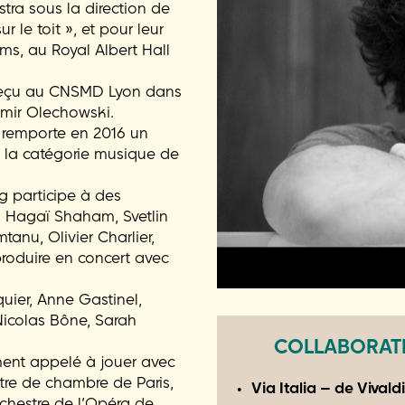
tra sous la direction de
 le toit », et pour leur
ms, au Royal Albert Hall
reçu au CNSMD Lyon dans
imir Olechowski.
 remporte en 2016 un
 la catégorie musique de
 participe à des
 Hagaï Shaham, Svetlin
anu, Olivier Charlier,
roduire en concert avec
uier, Anne Gastinel,
icolas Bône, Sarah
COLLABORATI
ement appelé à jouer avec
stre de chambre de Paris,
Via Italia – de Vivald
rchestre de l’Opéra de