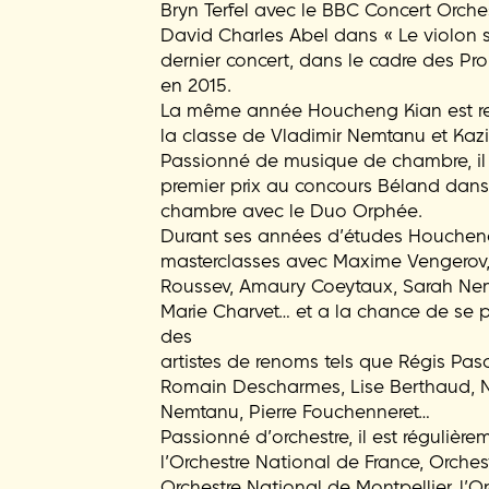
Bryn Terfel avec le BBC Concert Orches
David Charles Abel dans « Le violon sur
dernier concert, dans le cadre des Pro
en 2015.
La même année Houcheng Kian est 
la classe de Vladimir Nemtanu et Kaz
Passionné de musique de chambre, il
premier prix au concours Béland dans
chambre avec le Duo Orphée.
Durant ses années d’études Houcheng
masterclasses avec Maxime Vengerov,
Roussev, Amaury Coeytaux, Sarah Nemt
Marie Charvet… et a la chance de se p
des
artistes de renoms tels que Régis Pasq
Romain Descharmes, Lise Berthaud, N
Nemtanu, Pierre Fouchenneret…
Passionné d’orchestre, il est régulièr
l’Orchestre National de France, Orche
Orchestre National de Montpellier, l’O