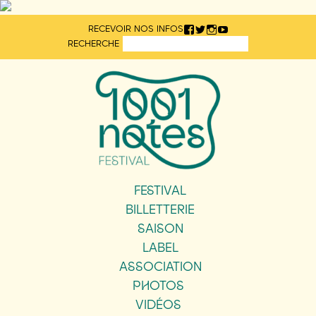
Aller
RECEVOIR NOS INFOS
directement
RECHERCHE
au
contenu
FESTIVAL
BILLETTERIE
SAISON
LABEL
ASSOCIATION
PHOTOS
VIDÉOS