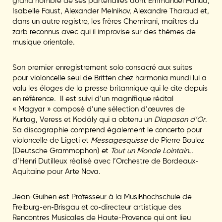
grand nombre de ses partenaires dont Emmanuel Pahud,
Isabelle Faust, Alexander Melnikov, Alexandre Tharaud et,
dans un autre registre, les frères Chemirani, maîtres du
zarb reconnus avec qui il improvise sur des thèmes de
musique orientale.
Son premier enregistrement solo consacré aux suites
pour violoncelle seul de Britten chez harmonia mundi lui a
valu les éloges de la presse britannique qui le cite depuis
en référence. Il est suivi d’un magnifique récital
« Magyar » composé d’une sélection d’œuvres de
Kurtag, Veress et Kodály qui a obtenu un
Diapason d’Or
.
Sa discographie comprend également le concerto pour
violoncelle de Ligeti et
Messagesquisse
de Pierre Boulez
(Deutsche Grammophon) et
Tout un Monde Lointain…
d’Henri Dutilleux réalisé avec l’Orchestre de Bordeaux-
Aquitaine pour Arte Nova.
Jean-Guihen est Professeur à la Musikhochschule de
Freiburg-en-Brisgau et co-directeur artistique des
Rencontres Musicales de Haute-Provence qui ont lieu