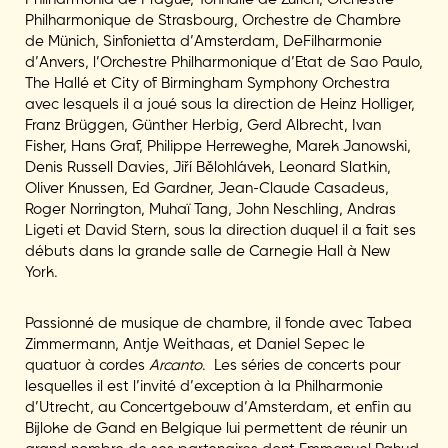
Philharmonique de Strasbourg, Orchestre de Chambre
de Münich, Sinfonietta d’Amsterdam, DeFilharmonie
d’Anvers, l’Orchestre Philharmonique d’Etat de Sao Paulo,
The Hallé et City of Birmingham Symphony Orchestra
avec lesquels il a joué sous la direction de Heinz Holliger,
Franz Brüggen, Günther Herbig, Gerd Albrecht, Ivan
Fisher, Hans Graf, Philippe Herreweghe, Marek Janowski,
Denis Russell Davies, Jiří Bělohlávek, Leonard Slatkin,
Oliver Knussen, Ed Gardner, Jean-Claude Casadeus,
Roger Norrington, Muhaï Tang, John Neschling, Andras
Ligeti et David Stern, sous la direction duquel il a fait ses
débuts dans la grande salle de Carnegie Hall à New
York.
Passionné de musique de chambre, il fonde avec Tabea
Zimmermann, Antje Weithaas, et Daniel Sepec le
quatuor à cordes
Arcanto
. Les séries de concerts pour
lesquelles il est l’invité d’exception à la Philharmonie
d’Utrecht, au Concertgebouw d’Amsterdam, et enfin au
Bijloke de Gand en Belgique lui permettent de réunir un