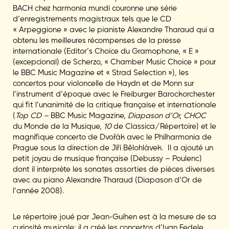
BACH chez harmonia mundi couronne une série
d’enregistrements magistraux tels que le CD
« Arpeggione » avec le pianiste Alexandre Tharaud qui a
obtenu les meilleures récompenses de la presse
internationale (Editor’s Choice du Gramophone, « E »
(excepcional) de Scherzo, « Chamber Music Choice » pour
le BBC Music Magazine et « Strad Selection »), les
concertos pour violoncelle de Haydn et de Monn sur
l’instrument d’époque avec le Freiburger Barockorchester
qui fit l’unanimité de la critique française et internationale
(
Top CD –
BBC Music Magazine,
Diapason d’Or, CHOC
du Monde de la Musique,
10
de Classica/Répertoire) et le
magnifique concerto de Dvořák avec le Philharmonia de
Prague sous la direction de Jiří Bělohlávek. Il a ajouté un
petit joyau de musique française (Debussy – Poulenc)
dont il interprète les sonates assorties de pièces diverses
avec au piano Alexandre Tharaud (Diapason d’Or de
l’année 2008).
Le répertoire joué par Jean-Guihen est à la mesure de sa
curiosité musicale: il a créé les concertos d’Ivan Fedele,