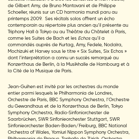
de Gilbert Amy, de Bruno Mantovani et de Philippe
Schoeller, réunis sur un CD harmonia mundi paru au
printemps 2009. Ses récitals solos offrent un écho
contemporain au répertoire plus ancien qu’il présente au
Triphony Hall à Tokyo ou au Théâtre du Châtelet à Paris,
comme les Suites de Bach et les
Echos
qu’il a
commandés auprès de Kurtag, Amy, Fedele, Nodaïra,
Mochizuki et Harvey sous le titre « Six Suites, Six Echos »
dont l’interprétation a connu un succès remarqué au
Konzerthaus de Berlin, à la Musikhalle de Hambourg et à
la Cité de la Musique de Paris.
Jean-Guihen est invité par les orchestres du monde
entier parmi lesquels le Philharmonia de Londres,
Orchestre de Paris, BBC Symphony Orchestra, l’Orchestre
du Gewandhaus et de la Konzerthaus de Berlin, Tokyo
Symphony Orchestra, Radio-Sinfoniorchester de
Saarbrücken, SWR Sinfonieorchester Stuttgart, SWR
Sinfonieorchester Baden-Baden/Freiburg, BBC National
Orchestra of Wales, Yomiuri Nippon Symphony Orchestra,
Philharmonia de Prague, Tonhalle de Zürich, Orchestre