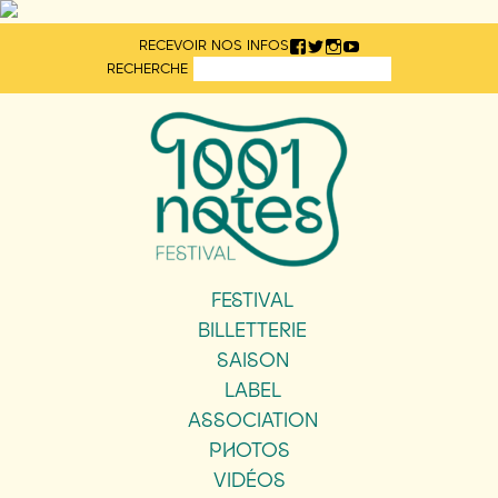
Aller
RECEVOIR NOS INFOS
directement
RECHERCHE
au
contenu
FESTIVAL
BILLETTERIE
SAISON
LABEL
ASSOCIATION
PHOTOS
VIDÉOS