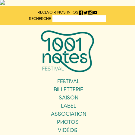
Aller
RECEVOIR NOS INFOS
directement
RECHERCHE
au
contenu
FESTIVAL
BILLETTERIE
SAISON
LABEL
ASSOCIATION
PHOTOS
VIDÉOS