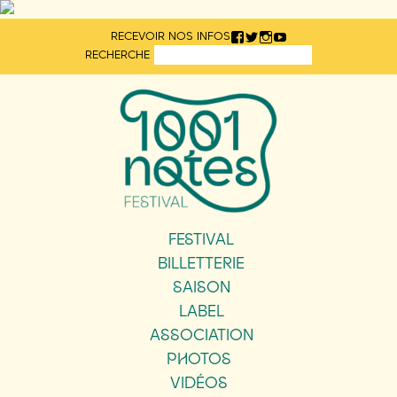
Aller
RECEVOIR NOS INFOS
directement
RECHERCHE
au
contenu
FESTIVAL
BILLETTERIE
SAISON
LABEL
ASSOCIATION
PHOTOS
VIDÉOS