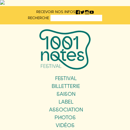
Aller
RECEVOIR NOS INFOS
directement
RECHERCHE
au
contenu
FESTIVAL
BILLETTERIE
SAISON
LABEL
ASSOCIATION
PHOTOS
VIDÉOS