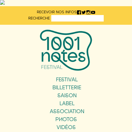
Aller
RECEVOIR NOS INFOS
directement
RECHERCHE
au
contenu
FESTIVAL
BILLETTERIE
SAISON
LABEL
ASSOCIATION
PHOTOS
VIDÉOS