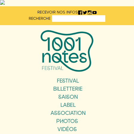
Aller
RECEVOIR NOS INFOS
directement
RECHERCHE
au
contenu
FESTIVAL
BILLETTERIE
SAISON
LABEL
ASSOCIATION
PHOTOS
VIDÉOS