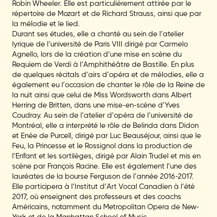
Robin Wheeler. Elle est particulièrement attirée par le
répertoire de Mozart et de Richard Strauss, ainsi que par
la mélodie et le lied.
Durant ses études, elle a chanté au sein de l’atelier
lyrique de l’université de Paris VIII dirigé par Carmelo
Agnello, lors de la création d’une mise en scène du
Requiem de Verdi à l’Amphithéâtre de Bastille. En plus
de quelques récitals d’airs d’opéra et de mélodies, elle a
également eu l’occasion de chanter le rôle de la Reine de
la nuit ainsi que celui de Miss Wordsworth dans Albert
Herring de Britten, dans une mise-en-scène d’Yves
Coudray. Au sein de l’atelier d’opéra de l’université de
Montréal, elle a interprété le rôle de Belinda dans Didon
et Enée de Purcell, dirigé par Luc Beauséjour, ainsi que le
Feu, la Princesse et le Rossignol dans la production de
l’Enfant et les sortilèges, dirigé par Alain Trudel et mis en
scène par François Racine. Elle est également l’une des
lauréates de la bourse Ferguson de l’année 2016-2017.
Elle participera à l’Institut d’Art Vocal Canadien à l’été
2017, où enseignent des professeurs et des coachs
Américains, notamment du Metropolitan Opera de New-
York et de la Manhattan School of Music.