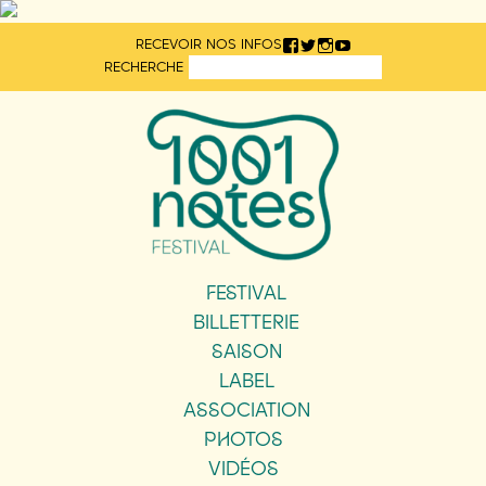
Aller
RECEVOIR NOS INFOS
directement
RECHERCHE
au
contenu
FESTIVAL
BILLETTERIE
SAISON
LABEL
ASSOCIATION
PHOTOS
VIDÉOS