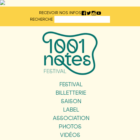
Aller
RECEVOIR NOS INFOS
directement
RECHERCHE
au
contenu
FESTIVAL
BILLETTERIE
SAISON
LABEL
ASSOCIATION
PHOTOS
VIDÉOS