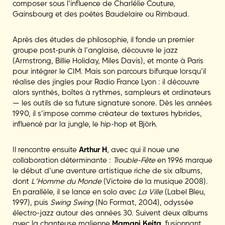
composer sous l’influence de Charlélie Couture,
Gainsbourg et des poètes Baudelaire ou Rimbaud.
Après des études de philosophie, il fonde un premier
groupe post-punk à l’anglaise, découvre le jazz
(Armstrong, Billie Holiday, Miles Davis), et monte à Paris
pour intégrer le CIM. Mais son parcours bifurque lorsqu’il
réalise des jingles pour Radio France Lyon : il découvre
alors synthés, boîtes à rythmes, sampleurs et ordinateurs
— les outils de sa future signature sonore. Dès les années
1990, il s’impose comme créateur de textures hybrides,
influencé par la jungle, le hip-hop et Björk.
Il rencontre ensuite
Arthur H
, avec qui il noue une
collaboration déterminante :
Trouble-Fête
en 1996 marque
le début d’une aventure artistique riche de six albums,
dont
L’Homme du Monde
(Victoire de la musique 2008).
En parallèle, il se lance en solo avec
La Ville
(Label Bleu,
1997), puis
Swing Swing
(No Format, 2004), odyssée
électro-jazz autour des années 30. Suivent deux albums
avec la chanteuse malienne
Mamani Keita
, fusionnant