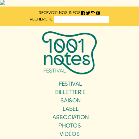
Aller
RECEVOIR NOS INFOS
directement
RECHERCHE
au
contenu
FESTIVAL
BILLETTERIE
SAISON
LABEL
ASSOCIATION
PHOTOS
VIDÉOS