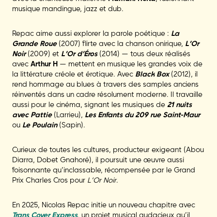
musique mandingue, jazz et dub.
Repac aime aussi explorer la parole poétique :
La
Grande Roue
(2007) flirte avec la chanson onirique,
L’Or
Noir
(2009) et
L’Or d’Éros
(2014) — tous deux réalisés
avec
Arthur H
— mettent en musique les grandes voix de
la littérature créole et érotique. Avec
Black Box
(2012), il
rend hommage au blues à travers des samples anciens
réinventés dans un cadre résolument moderne. Il travaille
aussi pour le cinéma, signant les musiques de
21 nuits
avec Pattie
(Larrieu),
Les Enfants du 209 rue Saint-Maur
ou
Le Poulain
(Sapin).
Curieux de toutes les cultures, producteur exigeant (Abou
Diarra, Dobet Gnahoré), il poursuit une œuvre aussi
foisonnante qu’inclassable, récompensée par le Grand
Prix Charles Cros pour
L’Or Noir
.
En 2025, Nicolas Repac initie un nouveau chapitre avec
Trans Cover Express
, un projet musical audacieux qu’il