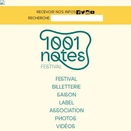
Aller
RECEVOIR NOS INFOS
directement
RECHERCHE
au
contenu
FESTIVAL
BILLETTERIE
SAISON
LABEL
ASSOCIATION
PHOTOS
VIDÉOS