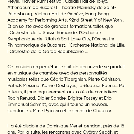
Pleyel, Klavier Ruhr Festival, Casals Hall de Tokyo,
Athenaeum de Bucarest, Théâtre Mariinsky de Saint-
Pétersbourg, Victoria Hall de Genève, Hong-Kong
Academy for Performing Arts, 92nd Street Y of New York…
Et en soliste avec de grandes formations telles que
l’Orchestre de la Suisse Romande, l’Orchestre
Symphonique de l’Utah à Salt Lake City, l’Orchestre
Philharmonique de Bucarest, l’Orchestre National de Lille,
l’Orchestre de la Garde Républicaine …
Ce musicien en perpétuelle soif de découverte se produit
en musique de chambre avec des personnalités
musicales telles que Cédric Tiberghien, Pierre Génisson,
Patrick Messina, Karine Deshayes, le Quatuor Ébène… Par
ailleurs, il joue régulièrement aux cotés de comédiens :
Robin Renucci, Didier Sandre, Brigitte Fossey et Eric-
Emmanuel Schmitt, avec qui il tourne un nouveau
spectacle « Mme Pylinska et le secret de Chopin ».
Il a été disciple de Dominique Merlet pendant près de 15
ans. Par la suite, les rencontres avec György Sebök et