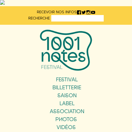
Aller
RECEVOIR NOS INFOS
directement
RECHERCHE
au
contenu
FESTIVAL
BILLETTERIE
SAISON
LABEL
ASSOCIATION
PHOTOS
VIDÉOS