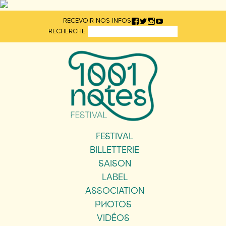
Aller
RECEVOIR NOS INFOS
directement
RECHERCHE
au
contenu
FESTIVAL
BILLETTERIE
SAISON
LABEL
ASSOCIATION
PHOTOS
VIDÉOS