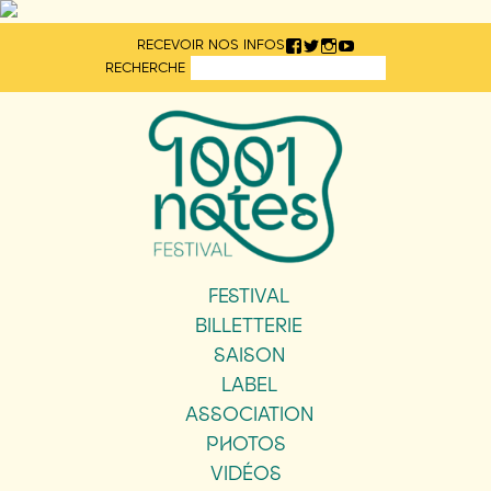
Aller
RECEVOIR NOS INFOS
directement
RECHERCHE
au
contenu
FESTIVAL
BILLETTERIE
SAISON
LABEL
ASSOCIATION
PHOTOS
VIDÉOS