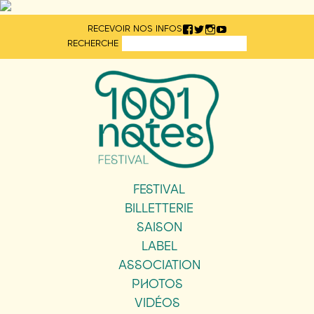
Aller
RECEVOIR NOS INFOS
directement
RECHERCHE
au
contenu
FESTIVAL
BILLETTERIE
SAISON
LABEL
ASSOCIATION
PHOTOS
VIDÉOS