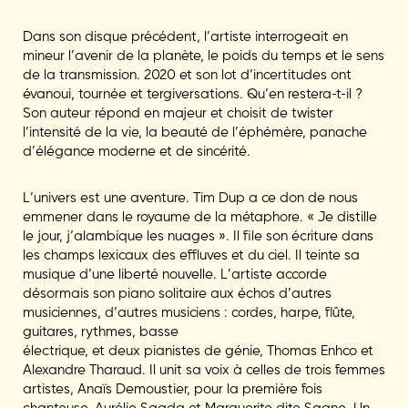
Dans son disque précédent, l’artiste interrogeait en
mineur l’avenir de la planète, le poids du temps et le sens
de la transmission. 2020 et son lot d’incertitudes ont
évanoui, tournée et tergiversations. Qu’en restera-t-il ?
Son auteur répond en majeur et choisit de twister
l’intensité de la vie, la beauté de l’éphémère, panache
d’élégance moderne et de sincérité.
L’univers est une aventure. Tim Dup a ce don de nous
emmener dans le royaume de la métaphore. « Je distille
le jour, j’alambique les nuages ». Il file son écriture dans
les champs lexicaux des effluves et du ciel. Il teinte sa
musique d’une liberté nouvelle. L’artiste accorde
désormais son piano solitaire aux échos d’autres
musiciennes, d’autres musiciens : cordes, harpe, flûte,
guitares, rythmes, basse
électrique, et deux pianistes de génie, Thomas Enhco et
Alexandre Tharaud. Il unit sa voix à celles de trois femmes
artistes, Anaïs Demoustier, pour la première fois
chanteuse, Aurélie Saada et Marguerite dite Saane. Un