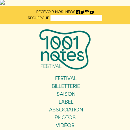
Aller
RECEVOIR NOS INFOS
directement
RECHERCHE
au
contenu
FESTIVAL
BILLETTERIE
SAISON
LABEL
ASSOCIATION
PHOTOS
VIDÉOS