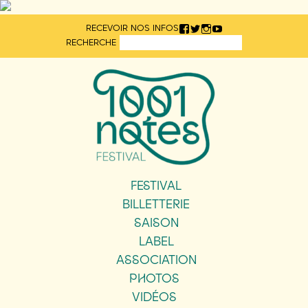
Aller
RECEVOIR NOS INFOS
directement
RECHERCHE
au
contenu
FESTIVAL
BILLETTERIE
SAISON
LABEL
ASSOCIATION
PHOTOS
VIDÉOS