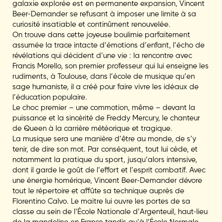
galaxie explorée est en permanente expansion, Vincent
Beer-Demander se refusant à imposer une limite à sa
curiosité insatiable et continûment renouvelée.
On trouve dans cette joyeuse boulimie parfaitement
assumée la trace intacte d’émotions d’enfant, l’écho de
révélations qui décident d’une vie : la rencontre avec
Francis Morello, son premier professeur qui lui enseigne les
rudiments, à Toulouse, dans l’école de musique qu’en
sage humaniste, il a créé pour faire vivre les idéaux de
l’éducation populaire.
Le choc premier – une commotion, même – devant la
puissance et la sincérité de Freddy Mercury, le chanteur
de Queen à la carrière météorique et tragique.
La musique sera une manière d’être au monde, de s’y
tenir, de dire son mot. Par conséquent, tout lui cède, et
notamment la pratique du sport, jusqu’alors intensive,
dont il garde le goût de l’effort et l’esprit combatif. Avec
une énergie homérique, Vincent Beer-Demander dévore
tout le répertoire et affûte sa technique auprès de
Florentino Calvo. Le maitre lui ouvre les portes de sa
classe au sein de l’École Nationale d’Argenteuil, haut-lieu
de la mandoline en France tandis qu’à l’École Normale