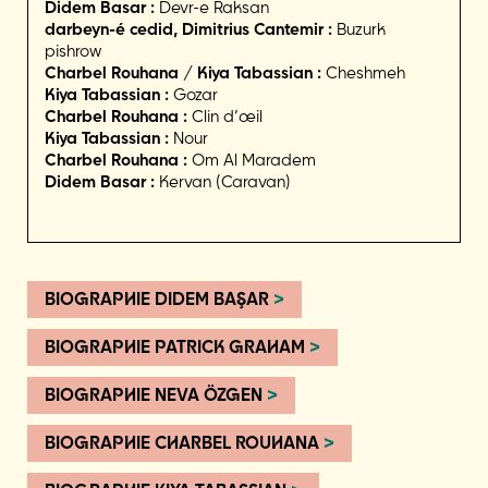
Didem Basar :
Devr-e Raksan
darbeyn-é cedid, Dimitrius Cantemir :
Buzurk
pishrow
Charbel Rouhana / Kiya Tabassian :
Cheshmeh
Kiya Tabassian :
Gozar
Charbel Rouhana :
Clin d’œil
Kiya Tabassian :
Nour
Charbel Rouhana :
Om Al Maradem
Didem Basar :
Kervan (Caravan)
BIOGRAPHIE DIDEM BAŞAR
>
BIOGRAPHIE PATRICK GRAHAM
>
BIOGRAPHIE NEVA ÖZGEN
>
BIOGRAPHIE CHARBEL ROUHANA
>