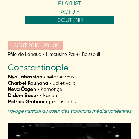
PLAYLIST
ACTU
SOUTENIR
1 AOÛT 2018 • 20H00
Pôle de Lanaud - Limousine Park • Boisseuil
Constantinople
Kiya Tabassian •
sétar et voix
Charbel Rouhana •
ud et voix
Neva Özgen •
kemençe
Didem Basar •
kanun
Patrick Graham •
percussions
voyage musical au cœur des traditions méditerranéennes