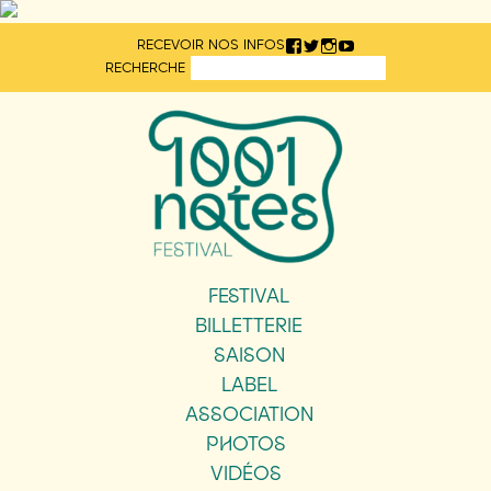
Aller
RECEVOIR NOS INFOS
directement
RECHERCHE
au
contenu
FESTIVAL
BILLETTERIE
SAISON
LABEL
ASSOCIATION
PHOTOS
VIDÉOS