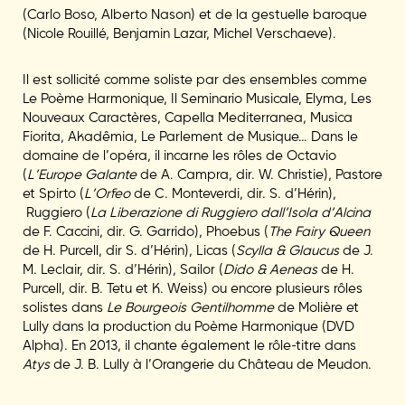
(Carlo Boso, Alberto Nason) et de la gestuelle baroque
(Nicole Rouillé, Benjamin Lazar, Michel Verschaeve).
Il est sollicité comme soliste par des ensembles comme
Le Poème Harmonique, Il Seminario Musicale, Elyma, Les
Nouveaux Caractères, Capella Mediterranea, Musica
Fiorita, Akadêmia, Le Parlement de Musique… Dans le
domaine de l’opéra, il incarne les rôles de Octavio
(
L’Europe Galante
de A. Campra, dir. W. Christie), Pastore
et Spirto (
L’Orfeo
de C. Monteverdi, dir. S. d’Hérin),
Ruggiero (
La Liberazione
di Ruggiero dall’Isola d’Alcina
de F. Caccini, dir. G. Garrido), Phoebus (
The Fairy Queen
de H. Purcell, dir S. d’Hérin), Licas (
Scylla & Glaucus
de J.
M. Leclair, dir. S. d’Hérin), Sailor (
Dido & Aeneas
de H.
Purcell, dir. B. Tetu et K. Weiss) ou encore plusieurs rôles
solistes dans
Le Bourgeois Gentilhomme
de Molière et
Lully dans la production du Poème Harmonique (DVD
Alpha). En 2013, il chante également le rôle-titre dans
Atys
de J. B. Lully à l’Orangerie du Château de Meudon.