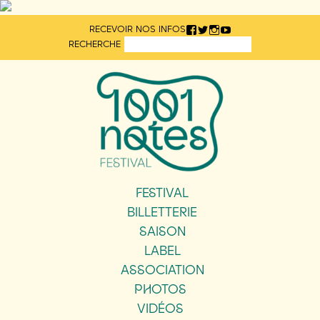
Aller
RECEVOIR NOS INFOS
directement
RECHERCHE
au
contenu
FESTIVAL
BILLETTERIE
SAISON
LABEL
ASSOCIATION
PHOTOS
VIDÉOS