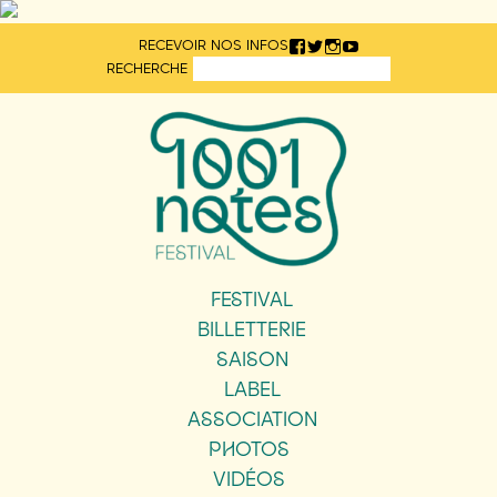
Aller
RECEVOIR NOS INFOS
directement
RECHERCHE
au
contenu
FESTIVAL
BILLETTERIE
SAISON
LABEL
ASSOCIATION
PHOTOS
VIDÉOS