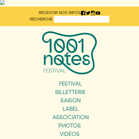
Aller
RECEVOIR NOS INFOS
directement
RECHERCHE
au
contenu
FESTIVAL
BILLETTERIE
SAISON
LABEL
ASSOCIATION
PHOTOS
VIDÉOS