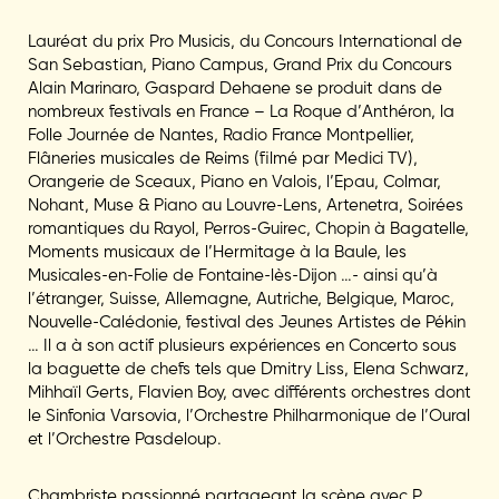
Lauréat du prix Pro Musicis, du Concours International de
San Sebastian, Piano Campus, Grand Prix du Concours
Alain Marinaro, Gaspard Dehaene se produit dans de
nombreux festivals en France – La Roque d’Anthéron, la
Folle Journée de Nantes, Radio France Montpellier,
Flâneries musicales de Reims (filmé par Medici TV),
Orangerie de Sceaux, Piano en Valois, l’Epau, Colmar,
Nohant, Muse & Piano au Louvre-Lens, Artenetra, Soirées
romantiques du Rayol, Perros-Guirec, Chopin à Bagatelle,
Moments musicaux de l’Hermitage à la Baule, les
Musicales-en-Folie de Fontaine-lès-Dijon …- ainsi qu’à
l’étranger, Suisse, Allemagne, Autriche, Belgique, Maroc,
Nouvelle-Calédonie, festival des Jeunes Artistes de Pékin
… Il a à son actif plusieurs expériences en Concerto sous
la baguette de chefs tels que Dmitry Liss, Elena Schwarz,
Mihhaïl Gerts, Flavien Boy, avec différents orchestres dont
le Sinfonia Varsovia, l’Orchestre Philharmonique de l’Oural
et l’Orchestre Pasdeloup.
Chambriste passionné partageant la scène avec P.