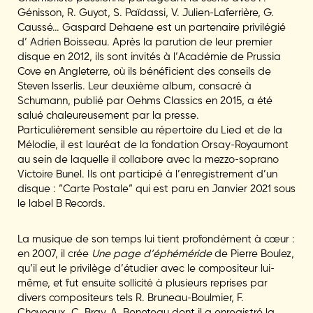
Génisson, R. Guyot, S. Païdassi, V. Julien-Laferrière, G.
Caussé… Gaspard Dehaene est un partenaire privilégié
d’ Adrien Boisseau. Après la parution de leur premier
disque en 2012, ils sont invités à l’Académie de Prussia
Cove en Angleterre, où ils bénéficient des conseils de
Steven lsserlis. Leur deuxième album, consacré à
Schumann, publié par Oehms Classics en 2015, a été
salué chaleureusement par la presse.
Particulièrement sensible au répertoire du Lied et de la
Mélodie, il est lauréat de la fondation Orsay-Royaumont
au sein de laquelle il collabore avec la mezzo-soprano
Victoire Bunel. Ils ont participé à l’enregistrement d’un
disque : ”Carte Postale” qui est paru en Janvier 2021 sous
le label B Records.
La musique de son temps lui tient profondément à cœur :
en 2007, il crée
Une page d’éphéméride
de Pierre Boulez,
qu’il eut le privilège d’étudier avec le compositeur lui-
même, et fut ensuite sollicité à plusieurs reprises par
divers compositeurs tels R. Bruneau-Boulmier, F.
Choveaux, C. Bray, A. Beneteau dont il a enregistré la