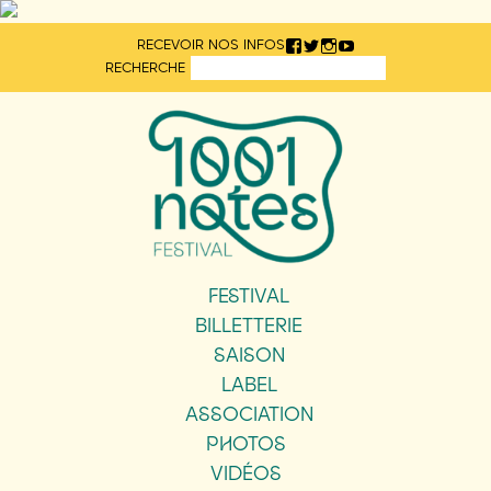
Aller
RECEVOIR NOS INFOS
directement
RECHERCHE
au
contenu
FESTIVAL
BILLETTERIE
SAISON
LABEL
ASSOCIATION
PHOTOS
VIDÉOS