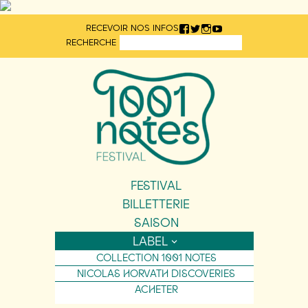
Aller
RECEVOIR NOS INFOS
directement
RECHERCHE
au
contenu
FESTIVAL
BILLETTERIE
SAISON
LABEL
COLLECTION 1001 NOTES
NICOLAS HORVATH DISCOVERIES
ACHETER