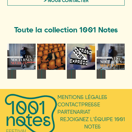
> NOUS CONTACTER
Toute la collection 1001 Notes
NFOS
+ D'INFOS
+ D'INFOS
+ D'INFOS
+ D'INFOS
MENTIONS LÉGALES
CONTACT
PRESSE
PARTENARIAT
REJOIGNEZ L’ÉQUIPE 1001
NOTES