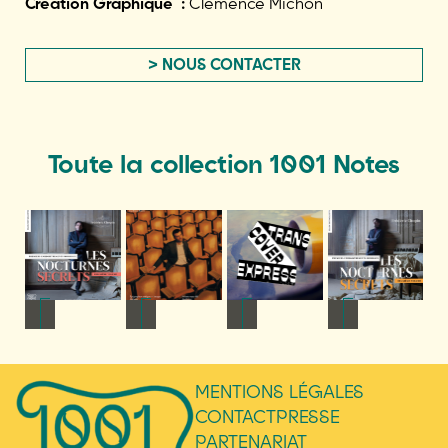
Création Graphique :
Clémence Michon
> NOUS CONTACTER
Toute la collection 1001 Notes
NFOS
+ D'INFOS
+ D'INFOS
+ D'INFOS
+ D'INFOS
MENTIONS LÉGALES
CONTACT
PRESSE
PARTENARIAT