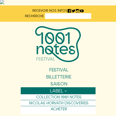
Aller
RECEVOIR NOS INFOS
directement
RECHERCHE
au
contenu
FESTIVAL
BILLETTERIE
SAISON
LABEL
COLLECTION 1001 NOTES
NICOLAS HORVATH DISCOVERIES
ACHETER