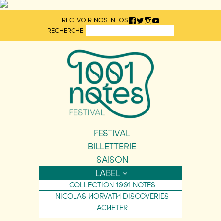
Aller
RECEVOIR NOS INFOS
directement
RECHERCHE
au
contenu
FESTIVAL
BILLETTERIE
SAISON
LABEL
COLLECTION 1001 NOTES
NICOLAS HORVATH DISCOVERIES
ACHETER