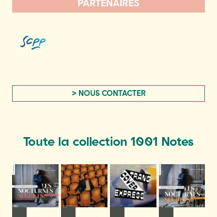
PARTENAIRES
> NOUS CONTACTER
Toute la collection 1001 Notes
NFOS
+ D'INFOS
+ D'INFOS
+ D'INFOS
+ D'INFOS