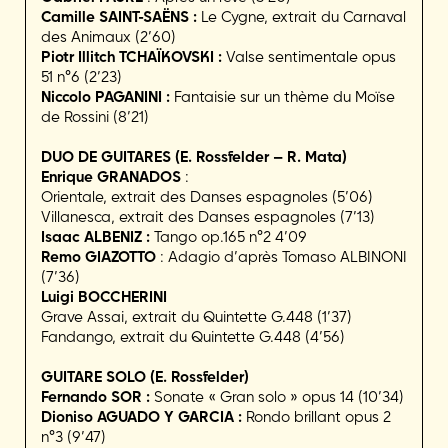
Camille SAINT-SAËNS
:
Le Cygne, extrait du Carnaval
des Animaux (2’60)
Piotr Illitch TCHAÏKOVSKI :
Valse sentimentale opus
51 n°6 (2’23)
Niccolo PAGANINI :
Fantaisie sur un thème du Moïse
de Rossini (8’21)
DUO DE GUITARES (E. Rossfelder – R. Mata)
Enrique GRANADOS
:
Orientale, extrait des Danses espagnoles (5’06)
Villanesca, extrait des Danses espagnoles (7’13)
Isaac ALBENIZ :
Tango op.165 n°2 4’09
Remo GIAZOTTO
: Adagio d’après Tomaso ALBINONI
(7’36)
Luigi BOCCHERINI
Grave Assai, extrait du Quintette G.448 (1’37)
Fandango, extrait du Quintette G.448 (4’56)
GUITARE SOLO (E. Rossfelder)
Fernando SOR :
Sonate « Gran solo » opus 14 (10’34)
Dioniso AGUADO Y GARCIA :
Rondo brillant opus 2
n°3 (9’47)