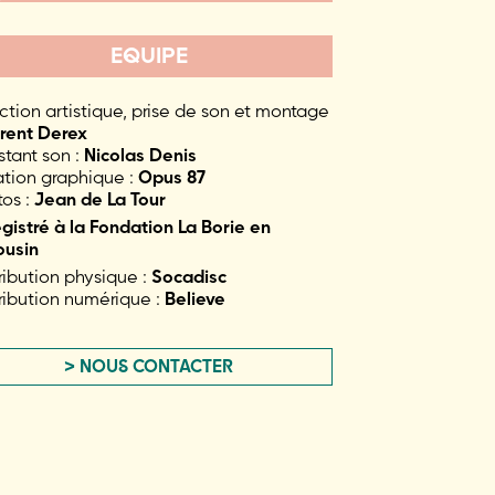
EQUIPE
ction artistique, prise de son et montage
orent Derex
stant son :
Nicolas Denis
tion graphique :
Opus 87
os :
Jean de La Tour
gistré à la Fondation La Borie en
ousin
ribution physique :
Socadisc
ribution numérique :
Believe
> NOUS CONTACTER