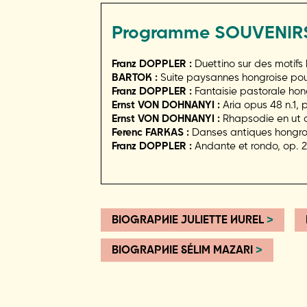
Programme
SOUVENIR
Franz DOPPLER :
Duettino sur des motifs 
BARTOK :
Suite paysannes hongroise pour 
Franz DOPPLER :
Fantaisie pastorale hongr
Ernst VON DOHNANYI :
Aria opus 48 n.1, p
Ernst VON DOHNANYI :
Rhapsodie en ut o
Ferenc FARKAS :
Danses antiques hongrois
Franz DOPPLER :
Andante et rondo, op. 2
BIOGRAPHIE JULIETTE HUREL
>
BIOGRAPHIE SÉLIM MAZARI
>