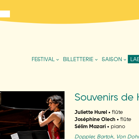
FESTIVAL
BILLETTERIE
SAISON
LA
Souvenirs de 
Juliette Hurel •
flûte
Joséphine Olech •
flûte
Sélim Mazari •
piano
Doppler, Bartok, Von Doh