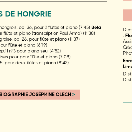
S DE HONGRIE
hongrois, op. 36, pour 2 flûtes et piano (7’45)
Bela
Dire
flûte et piano (transcription Paul Arma) (11’38)
:
Fl
oise, op. 26, pour flûte et piano (11’37)
Assi
our flûte et piano (6’19)
Créa
p.11 n°3 pour piano seul (4’52)
Phot
es pour pour flûte et piano (7’08)
Enre
5, pour deux flûtes et piano (8’42)
Lim
Dist
Dist
BIOGRAPHIE JOSÉPHINE OLECH
>