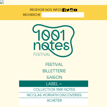
Aller
RECEVOIR NOS INFOS
directement
RECHERCHE
au
contenu
FESTIVAL
BILLETTERIE
SAISON
LABEL
COLLECTION 1001 NOTES
NICOLAS HORVATH DISCOVERIES
ACHETER