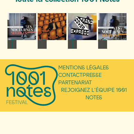
NFOS
+ D'INFOS
+ D'INFOS
+ D'INFOS
+ D'INFOS
MENTIONS LÉGALES
CONTACT
PRESSE
PARTENARIAT
REJOIGNEZ L’ÉQUIPE 1001
NOTES