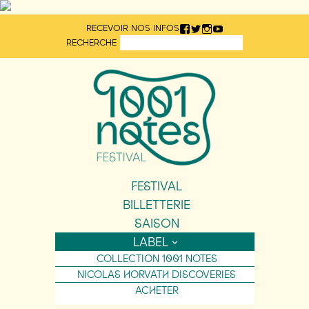
Aller
RECEVOIR NOS INFOS
directement
RECHERCHE
au
contenu
FESTIVAL
BILLETTERIE
SAISON
LABEL
COLLECTION 1001 NOTES
NICOLAS HORVATH DISCOVERIES
ACHETER