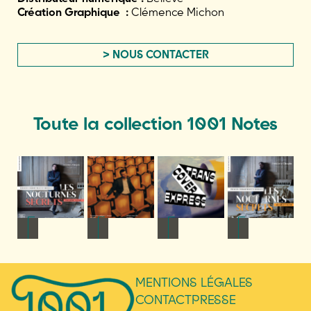
Création Graphique :
Clémence Michon
> NOUS CONTACTER
Toute la collection 1001 Notes
NFOS
+ D'INFOS
+ D'INFOS
+ D'INFOS
+ D'INFOS
MENTIONS LÉGALES
CONTACT
PRESSE