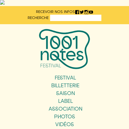
Aller
RECEVOIR NOS INFOS
directement
RECHERCHE
au
contenu
FESTIVAL
BILLETTERIE
SAISON
LABEL
ASSOCIATION
PHOTOS
VIDÉOS