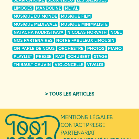
LIMOGES
MANDOLINE
MÉTAL
MUSIQUE DU MONDE
MUSIQUE FILM
MUSIQUE MÉDIÉVALE
MUSIQUE MINIMALISTE
NATACHA KUDRISTKAYA
NICOLAS HORVATH
NOËL
NOS PARTENAIRES
NOTRE FABULEUX LIMOUSIN
ON PARLE DE NOUS
ORCHESTRE
PHOTOS
PIANO
PLAYLIST
PRESSE
RAP
SCHUBERT
STAGE
THIBAULT CAUVIN
VIOLONCELLE
VIVALDI
> TOUS LES ARTICLES
MENTIONS LÉGALES
CONTACT
PRESSE
PARTENARIAT