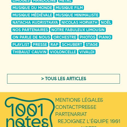
LIMOGES
MANDOLINE
MÉTAL
MUSIQUE DU MONDE
MUSIQUE FILM
MUSIQUE MÉDIÉVALE
MUSIQUE MINIMALISTE
NATACHA KUDRISTKAYA
NICOLAS HORVATH
NOËL
NOS PARTENAIRES
NOTRE FABULEUX LIMOUSIN
ON PARLE DE NOUS
ORCHESTRE
PHOTOS
PIANO
PLAYLIST
PRESSE
RAP
SCHUBERT
STAGE
THIBAULT CAUVIN
VIOLONCELLE
VIVALDI
> TOUS LES ARTICLES
MENTIONS LÉGALES
CONTACT
PRESSE
PARTENARIAT
REJOIGNEZ L’ÉQUIPE 1001