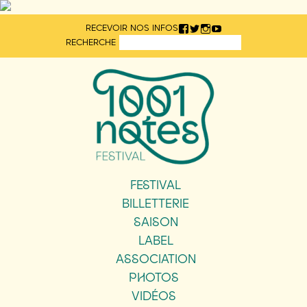
Aller
RECEVOIR NOS INFOS
directement
RECHERCHE
au
contenu
FESTIVAL
BILLETTERIE
SAISON
LABEL
ASSOCIATION
PHOTOS
VIDÉOS