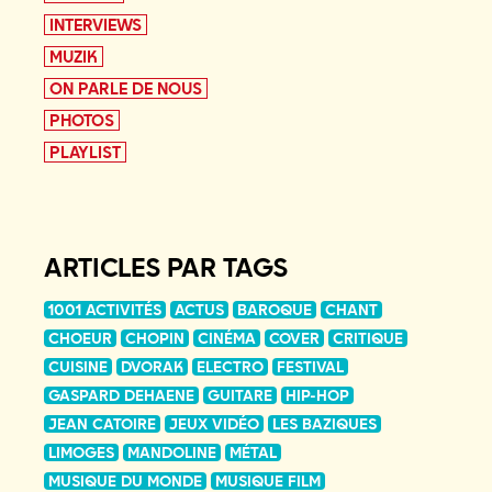
INTERVIEWS
MUZIK
ON PARLE DE NOUS
PHOTOS
PLAYLIST
ARTICLES PAR TAGS
1001 ACTIVITÉS
ACTUS
BAROQUE
CHANT
CHOEUR
CHOPIN
CINÉMA
COVER
CRITIQUE
CUISINE
DVORAK
ELECTRO
FESTIVAL
GASPARD DEHAENE
GUITARE
HIP-HOP
JEAN CATOIRE
JEUX VIDÉO
LES BAZIQUES
LIMOGES
MANDOLINE
MÉTAL
MUSIQUE DU MONDE
MUSIQUE FILM