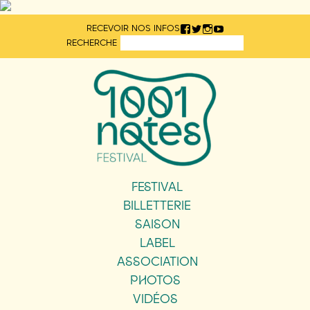
Aller
RECEVOIR NOS INFOS
directement
RECHERCHE
au
contenu
FESTIVAL
BILLETTERIE
SAISON
LABEL
ASSOCIATION
PHOTOS
VIDÉOS