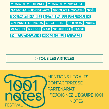
MUSIQUE MÉDIÉVALE
MUSIQUE MINIMALISTE
NATACHA KUDRISTKAYA
NICOLAS HORVATH
NOËL
NOS PARTENAIRES
NOTRE FABULEUX LIMOUSIN
ON PARLE DE NOUS
ORCHESTRE
PHOTOS
PIANO
PLAYLIST
PRESSE
RAP
SCHUBERT
STAGE
THIBAULT CAUVIN
VIOLONCELLE
VIVALDI
> TOUS LES ARTICLES
MENTIONS LÉGALES
CONTACT
PRESSE
PARTENARIAT
REJOIGNEZ L’ÉQUIPE 1001
NOTES