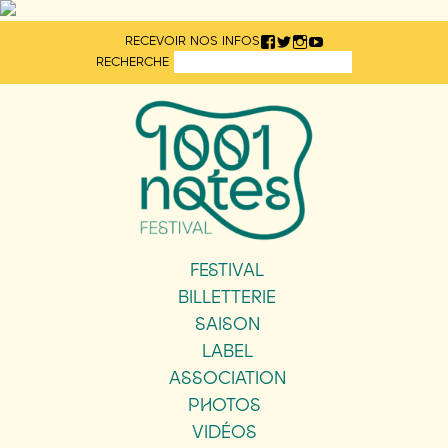
Aller
RECEVOIR NOS INFOS
directement
RECHERCHE
au
contenu
FESTIVAL
BILLETTERIE
SAISON
LABEL
ASSOCIATION
PHOTOS
VIDÉOS