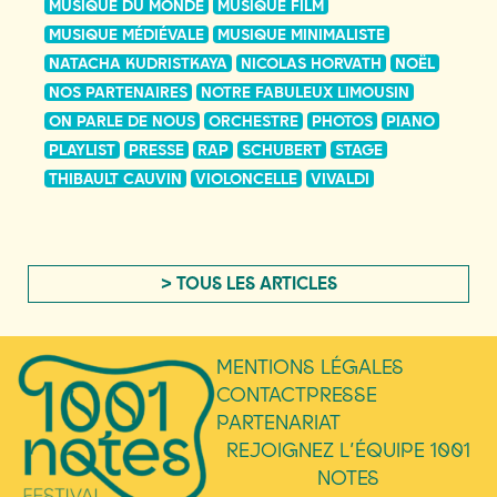
MUSIQUE DU MONDE
MUSIQUE FILM
MUSIQUE MÉDIÉVALE
MUSIQUE MINIMALISTE
NATACHA KUDRISTKAYA
NICOLAS HORVATH
NOËL
NOS PARTENAIRES
NOTRE FABULEUX LIMOUSIN
ON PARLE DE NOUS
ORCHESTRE
PHOTOS
PIANO
PLAYLIST
PRESSE
RAP
SCHUBERT
STAGE
THIBAULT CAUVIN
VIOLONCELLE
VIVALDI
> TOUS LES ARTICLES
MENTIONS LÉGALES
CONTACT
PRESSE
PARTENARIAT
REJOIGNEZ L’ÉQUIPE 1001
NOTES