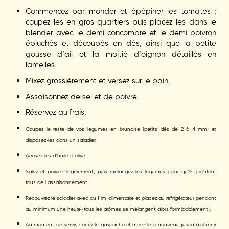
Commencez par monder et épépiner les tomates ;
coupez-les en gros quartiers puis placez-les dans le
blender avec le demi concombre et le demi poivron
épluchés et découpés en dés, ainsi que la petite
gousse d’ail et la moitié d’oignon détaillés en
lamelles.
Mixez grossièrement et versez sur le pain.
Assaisonnez de sel et de poivre.
Réservez au frais.
Coupez le reste de vos légumes en brunoise (petits dés de 2 à 4 mm) et
disposez-les dans un saladier.
Arrosez-les d’huile d’olive.
Salez et poivrez légèrement, puis mélangez les légumes pour qu’ils profitent
tous de l’assaisonnement.
Recouvrez le saladier avec du film alimentaire et placez au réfrigérateur pendant
au minimum une heure (tous les arômes se mélangent alors formidablement).
Au moment de servir, sortez le
gaspacho
et mixez-le à nouveau jusqu’à obtenir