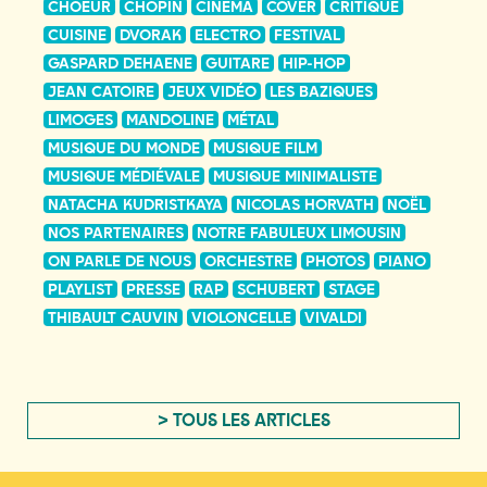
CHOEUR
CHOPIN
CINÉMA
COVER
CRITIQUE
CUISINE
DVORAK
ELECTRO
FESTIVAL
GASPARD DEHAENE
GUITARE
HIP-HOP
JEAN CATOIRE
JEUX VIDÉO
LES BAZIQUES
LIMOGES
MANDOLINE
MÉTAL
MUSIQUE DU MONDE
MUSIQUE FILM
MUSIQUE MÉDIÉVALE
MUSIQUE MINIMALISTE
NATACHA KUDRISTKAYA
NICOLAS HORVATH
NOËL
NOS PARTENAIRES
NOTRE FABULEUX LIMOUSIN
ON PARLE DE NOUS
ORCHESTRE
PHOTOS
PIANO
PLAYLIST
PRESSE
RAP
SCHUBERT
STAGE
THIBAULT CAUVIN
VIOLONCELLE
VIVALDI
> TOUS LES ARTICLES