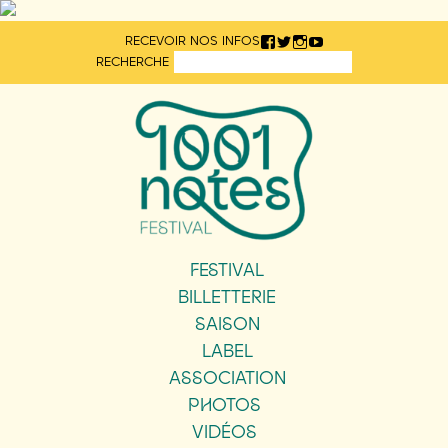
Aller
RECEVOIR NOS INFOS
directement
RECHERCHE
au
contenu
FESTIVAL
BILLETTERIE
SAISON
LABEL
ASSOCIATION
PHOTOS
VIDÉOS