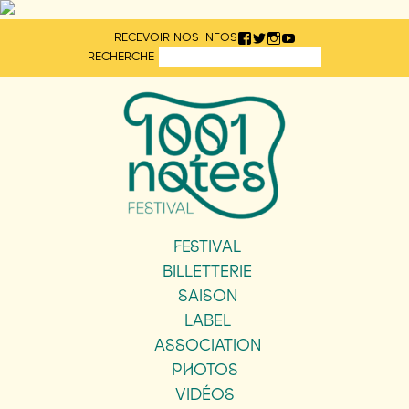
Aller
RECEVOIR NOS INFOS
directement
RECHERCHE
au
contenu
FESTIVAL
BILLETTERIE
SAISON
LABEL
ASSOCIATION
PHOTOS
VIDÉOS