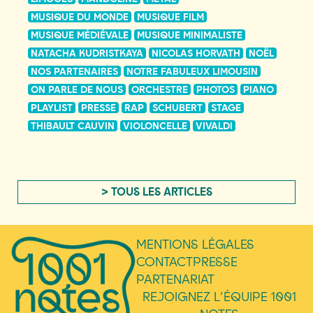
MUSIQUE DU MONDE
MUSIQUE FILM
MUSIQUE MÉDIÉVALE
MUSIQUE MINIMALISTE
NATACHA KUDRISTKAYA
NICOLAS HORVATH
NOËL
NOS PARTENAIRES
NOTRE FABULEUX LIMOUSIN
ON PARLE DE NOUS
ORCHESTRE
PHOTOS
PIANO
PLAYLIST
PRESSE
RAP
SCHUBERT
STAGE
THIBAULT CAUVIN
VIOLONCELLE
VIVALDI
> TOUS LES ARTICLES
MENTIONS LÉGALES
CONTACT
PRESSE
PARTENARIAT
REJOIGNEZ L’ÉQUIPE 1001